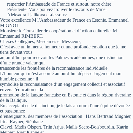
remercier l’Ambassade de France et surtout, notre chère
Présidente. Vous pouvez trouver le discours de Mme.
Aleksadra Ljalikova ci-dessous:
Votre excellence M l’Ambassadeur de France en Estonie, Emmanuel
MIGNOT
Monsieur le Conseiller de coopération et d’action culturelle, M
Emmanuel RIMBERT,
Cher.es Collègues, Mesdames et Messieurs,
C’est avec un immense honneur et une profonde émotion que je me
tiens devant vous
aujourd’hui pour recevoir les Palmes académiques, une distinction
d’une grande valeur qui
transcende les frontières de la reconnaissance individuelle.
L’honneur qui m’est accordé aujourd’hui dépasse largement mon
humble personne ; il
symbolise la reconnaissance d’un engagement collectif et associatif
envers l’éducation et la
promotion de la langue française en Estonie et dans la région riveraine
de la Baltique.
En acceptant cette distinction, je le fais au nom d’une équipe dévouée
et passionnée
d’enseignants, des membres de l’association : Hans-Bertrand Mugnier,
Irina Rayner, Stéphane
Clavel, Madis Olspert, Triin Arjus, Mailis Seero-Boisbourdin, Katrin
Meinart, Piret Kanne et