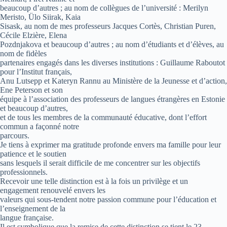
beaucoup d’autres ; au nom de collègues de l’université : Merilyn
Meristo, Ülo Siirak, Kaia
Sisask, au nom de mes professeurs Jacques Cortès, Christian Puren,
Cécile Elzière, Elena
Pozdnjakova et beaucoup d’autres ; au nom d’étudiants et d’élèves, au
nom de fidèles
partenaires engagés dans les diverses institutions : Guillaume Raboutot
pour l’Institut français,
Anu Lutsepp et Kateryn Rannu au Ministère de la Jeunesse et d’action,
Ene Peterson et son
équipe à l’association des professeurs de langues étrangères en Estonie
et beaucoup d’autres,
et de tous les membres de la communauté éducative, dont l’effort
commun a façonné notre
parcours.
Je tiens à exprimer ma gratitude profonde envers ma famille pour leur
patience et le soutien
sans lesquels il serait difficile de me concentrer sur les objectifs
professionnels.
Recevoir une telle distinction est à la fois un privilège et un
engagement renouvelé envers les
valeurs qui sous-tendent notre passion commune pour l’éducation et
l’enseignement de la
langue française.
Il est symbolique que la remise de cette distinction se tient le 23