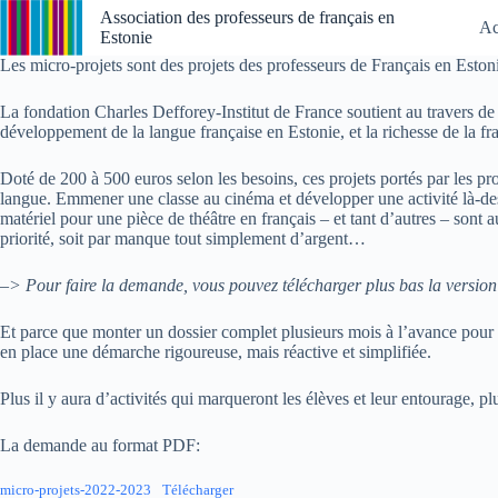
Passer
Association des professeurs de français en
Ac
au
Estonie
contenu
Les micro-projets sont des projets des professeurs de Français en Eston
La fondation Charles Defforey-Institut de France soutient au travers de s
développement de la langue française en Estonie, et la richesse de la f
Doté de 200 à 500 euros selon les besoins, ces projets portés par les pro
langue. Emmener une classe au cinéma et développer une activité là-dess
matériel pour une pièce de théâtre en français – et tant d’autres – sont 
priorité, soit par manque tout simplement d’argent…
–> Pour faire la demande, vous pouvez télécharger plus bas la versio
Et parce que monter un dossier complet plusieurs mois à l’avance pour 
en place une démarche rigoureuse, mais réactive et simplifiée.
Plus il y aura d’activités qui marqueront les élèves et leur entourage, pl
La demande au format PDF:
micro-projets-2022-2023
Télécharger