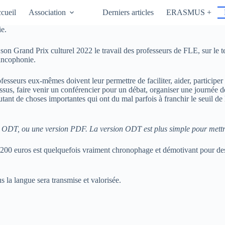
cueil
Association
Derniers articles
ERASMUS +
ie.
on Grand Prix culturel 2022 le travail des professeurs de FLE, sur le ter
rancophonie.
fesseurs eux-mêmes doivent leur permettre de faciliter, aider, participer 
us, faire venir un conférencier pour un débat, organiser une journée de
autant de choses importantes qui ont du mal parfois à franchir le seuil de
n ODT, ou une version PDF. La version ODT est plus simple pour mettre
200 euros est quelquefois vraiment chronophage et démotivant pour des 
us la langue sera transmise et valorisée.