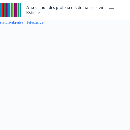
Passer
au
Association des professeurs de français en
contenu
Estonie
statuts-abreges
Télécharger