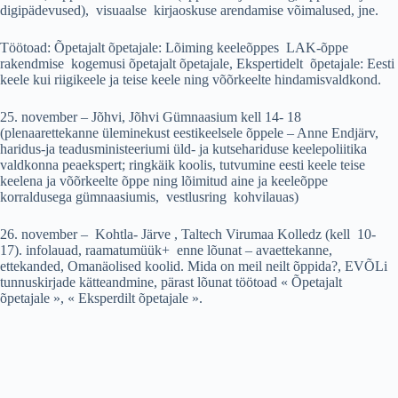
digipädevused), visuaalse kirjaoskuse arendamise võimalused, jne.
Töötoad: Õpetajalt õpetajale: Lõiming keeleõppes LAK-õppe
rakendmise kogemusi õpetajalt õpetajale, Ekspertidelt õpetajale: Eesti
keele kui riigikeele ja teise keele ning võõrkeelte hindamisvaldkond.
25. november – Jõhvi, Jõhvi Gümnaasium kell 14- 18
(plenaarettekanne üleminekust eestikeelsele õppele – Anne Endjärv,
haridus-ja teadusministeeriumi üld- ja kutsehariduse keelepoliitika
valdkonna peaekspert; ringkäik koolis, tutvumine eesti keele teise
keelena ja võõrkeelte õppe ning lõimitud aine ja keeleõppe
korraldusega gümnaasiumis, vestlusring kohvilauas)
26. november – Kohtla- Järve , Taltech Virumaa Kolledz (kell 10-
17). infolauad, raamatumüük+ enne lõunat – avaettekanne,
ettekanded, Omanäolised koolid. Mida on meil neilt õppida?, EVÕLi
tunnuskirjade kätteandmine, pärast lõunat töötoad « Õpetajalt
õpetajale », « Eksperdilt õpetajale ».