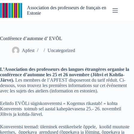
Passer
au
Association des professeurs de français en
contenu
Estonie
Conférence d’automne d’ EVÕL
Apfest
Uncategorized
L’Association des professeurs des langues étrangères organise la
conférence d’automne les 25 et 26 novembre (Jõhvi et Kohtla-
Järve).
Les membres de l’APFEST disposeront du tarif réduit. Ci-
dessous, vous trouvez les premières informations sur cet événement
avec les sujets des ateliers (information en estonien).
Eelinfo EVÕLi sügiskonverentsi « Kogemus rikastab! » kohta
Konverents toimub sel aastal kahepäevasena 25.- 26. novembril
Jõhvis ja kohtla-Järvel.
Konverentsi teemad: üleminek eestikeelsele õppele, koolid muutuste
keerises, õppekava arendused (õppekava ja lõiming, õppekava ja